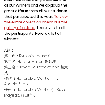
all our winners and we applaud the 
great efforts from all our students 
that participated this year. 
To view 
the entire collection check out the 
gallery of entries.
 Thank you to all 
the participants. Here is a list of 
winners:
A組：
第一名：Ryuichiro Iwasaki
第二名:  Harper Muson 高若洋
第三名：Jaxon Bounthavalang 曾家
成
佳作（ Honorable Mention）：
Angela Zhao
佳作（ Honorable Mention）: Kayla 
Mayeda: 前田暟菈