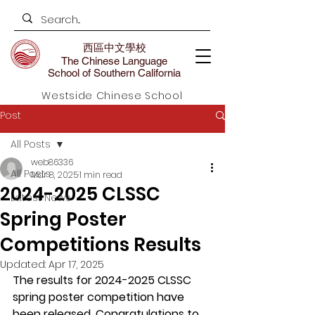
西區中文學校
The Chinese Language
School of Southern California
Westside Chinese School
Post
All Posts
web86336
All Posts
Mar 8, 2025
1 min read
2024-2025 CLSSC
Latest News
Spring Poster
Competitions Results
Updated:
Apr 17, 2025
The results for 2024-2025 CLSSC 
spring poster competition have 
been released. Congratulations to 